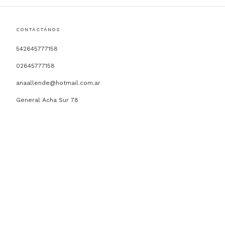
CONTACTÁNOS
542645777158
02645777158
anaallende@hotmail.com.ar
General Acha Sur 78