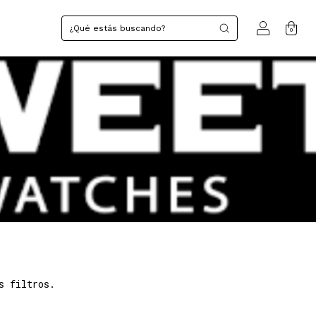
0
s filtros.