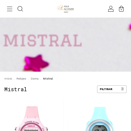
0
Inicio
.
Relojes
.
Dama
.
Mistral
Mistral
FILTRAR