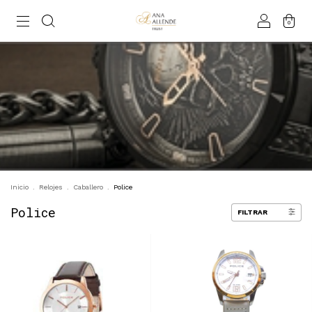
0
Inicio
.
Relojes
.
Caballero
.
Police
Police
FILTRAR