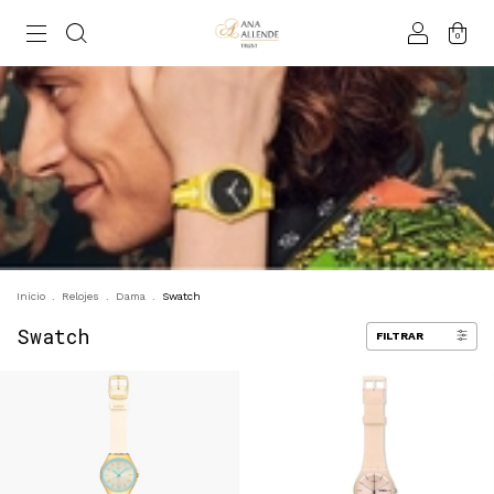
0
Inicio
.
Relojes
.
Dama
.
Swatch
Swatch
FILTRAR