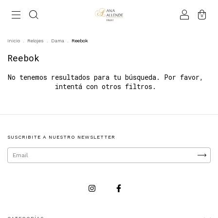
0
Inicio
.
Relojes
.
Dama
.
Reebok
Reebok
No tenemos resultados para tu búsqueda. Por favor,
intentá con otros filtros.
SUSCRIBITE A NUESTRO NEWSLETTER