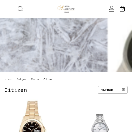
0
Inicio
.
Relojes
.
Dama
.
Citizen
Citizen
FILTRAR