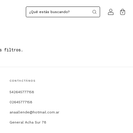
0
s filtros.
CONTACTÁNOS
542645777158
02645777158
anaallende@hotmail.com.ar
General Acha Sur 78